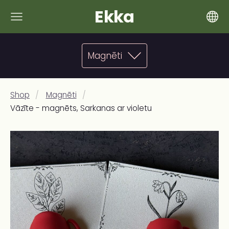
Ekka
Magnēti
Shop
Magnēti
Vāzīte - magnēts, Sarkanas ar violetu