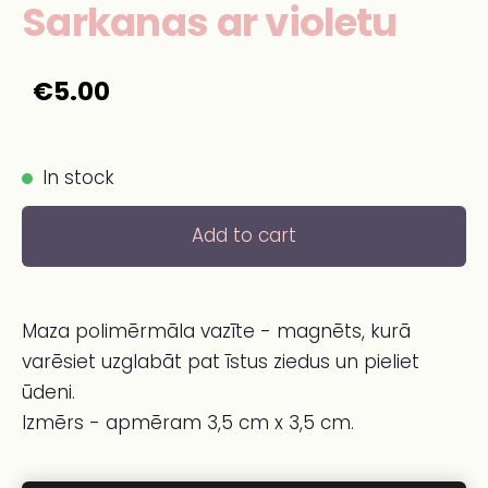
Sarkanas ar violetu
€5.00
In stock
Add to cart
Maza polimērmāla vazīte - magnēts, kurā
varēsiet uzglabāt pat īstus ziedus un pieliet
ūdeni.
Izmērs - apmēram 3,5 cm x 3,5 cm.