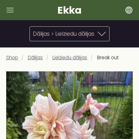
Ekka
Dālijas > Lielziedu dālijas
Shop
Dālijas
Lielziedu dālijas
Break out