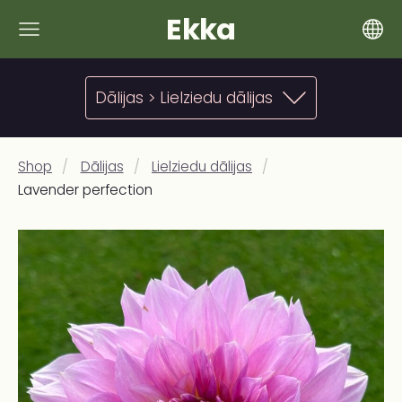
Ekka
Dālijas > Lielziedu dālijas
Shop
Dālijas
Lielziedu dālijas
Lavender perfection