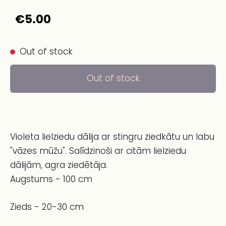
€5.00
Out of stock
Out of stock
Violeta lielziedu dālija ar stingru ziedkātu un labu
"vāzes mūžu". Salīdzinoši ar citām lielziedu
dālijām, agra ziedētāja.
Augstums - 100 cm
Zieds - 20-30 cm