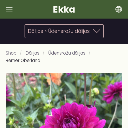
Ekka
Dālijas > Ūdensrožu dālijas
Shop
Dālijas
Ūdensrožu dālijas
Berner Oberland