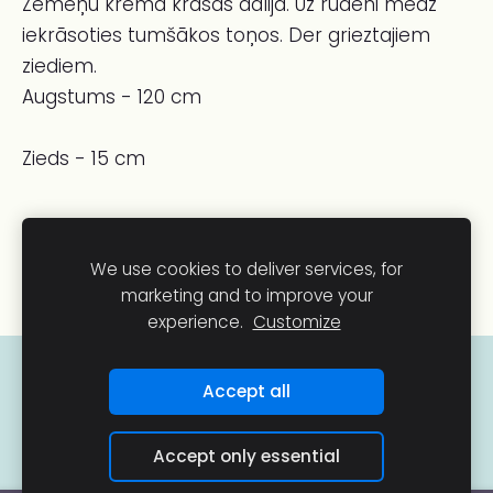
Zemeņu krēma krāsas dālija. Uz rudeni mēdz
iekrāsoties tumšākos toņos. Der grieztajiem
ziediem.
Augstums - 120 cm
Zieds - 15 cm
We use cookies to deliver services, for
marketing and to improve your
experience.
Customize
COOKIES
Accept all
Accept only essential