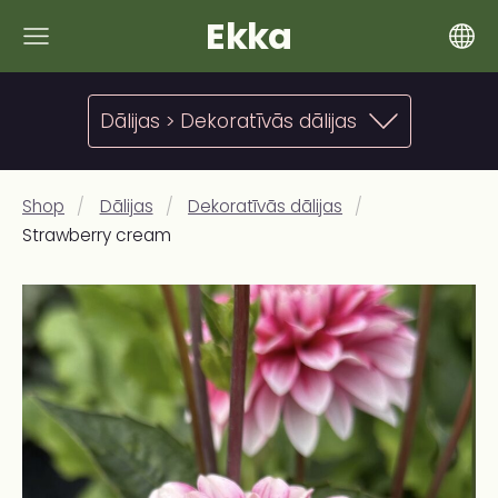
Ekka
Dālijas > Dekoratīvās dālijas
Shop
Dālijas
Dekoratīvās dālijas
Strawberry cream