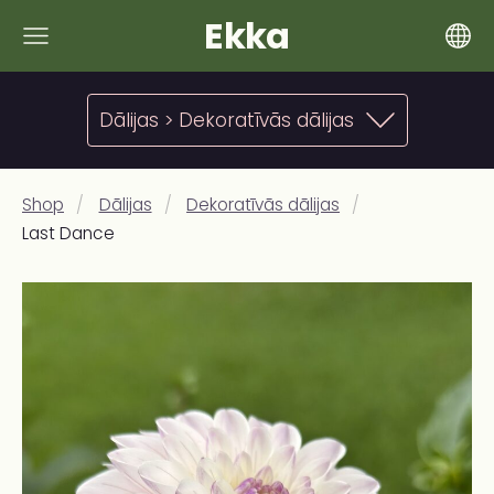
Ekka
Dālijas > Dekoratīvās dālijas
Shop
Dālijas
Dekoratīvās dālijas
Last Dance