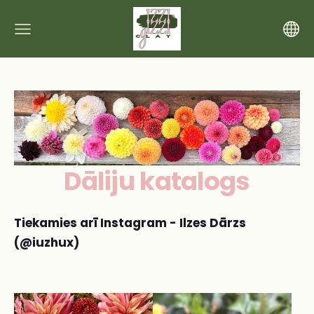
Dāliju katalogs
Tiekamies arī Instagram - Ilzes Dārzs
(@iuzhux)